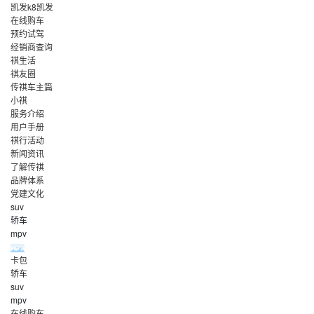
凯发k8凯发
在线购车
预约试驾
经销商查询
祺生活
祺友圈
传祺车主篇
小祺
服务介绍
用户手册
祺行活动
新闻资讯
了解传祺
品牌体系
党建文化
suv
轿车
mpv
卡包
轿车
suv
mpv
在线购车