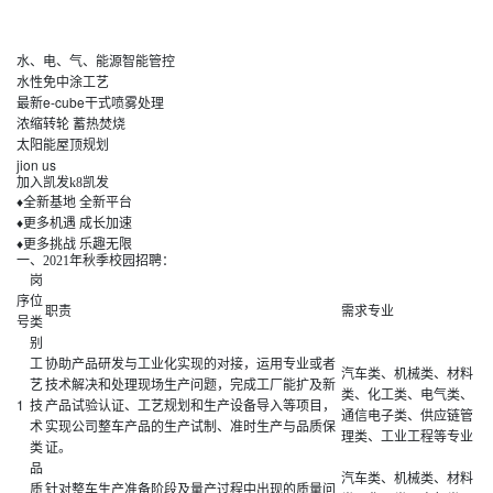
水、电、气、能源智能管控
水性免中涂工艺
最新e-cube干式喷雾处理
浓缩转轮 蓄热焚烧
太阳能屋顶规划
jion us
加入凯发k8凯发
♦全新基地 全新平台
♦更多机遇 成长加速
♦更多挑战 乐趣无限
一、2021年秋季校园招聘：
岗
序
位
职责
需求专业
号
类
别
工
协助产品研发与工业化实现的对接，运用专业或者
汽车类、机械类、材料
艺
技术解决和处理现场生产问题，完成工厂能扩及新
类、化工类、电气类、
1
技
产品试验认证、工艺规划和生产设备导入等项目，
通信电子类、供应链管
术
实现公司整车产品的生产试制、准时生产与品质保
理类、工业工程等专业
类
证。
品
汽车类、机械类、材料
质
针对整车生产准备阶段及量产过程中出现的质量问