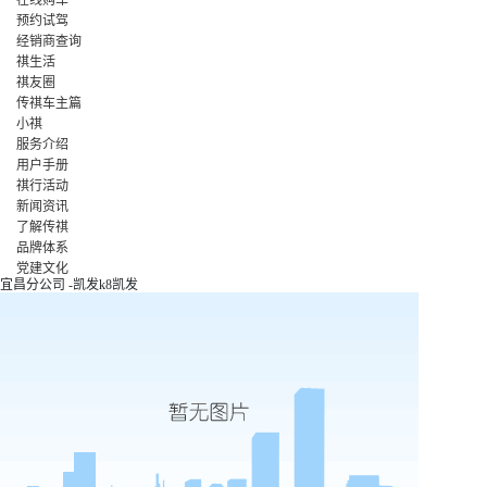
预约试驾
经销商查询
祺生活
祺友圈
传祺车主篇
小祺
服务介绍
用户手册
祺行活动
新闻资讯
了解传祺
品牌体系
党建文化
宜昌分公司 -凯发k8凯发