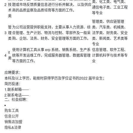
类、化工类、电气类、
2
技
题或市场反馈质量信息进行分析并解决， 以及供应
通信电子类、工业工程
术
商的品质监察及品质培育等方面的工作。
等专业
类
管理类、供应链管理
管
为公司运营提供职能支持，主要从事人力资源、综
类、汽车类、机械类、
3
理
合管理、生产计划、物流与控制、零部件及一般采
法学类、财务类、安全
类
购、企划、法务、财务、安全管理等方面的工作。
类、新闻类、艺术类等
专业
使用计算机工具从事 erp 系统、销售系统、生产系
信息管理、软件工程、
it
4
统等开发运维工作，完成服务器管理、数据库管理
计算机科学与技术等专
类
等方面的工作。
业
应聘要求：
本科及以上学历，能按时获得学历及学位证书的2022 届毕业生；
简历投递：
1.联系邮箱——
2.联系电话——
二、社会招聘：
购车工具
信息公开
销售店加盟
隐私&法律