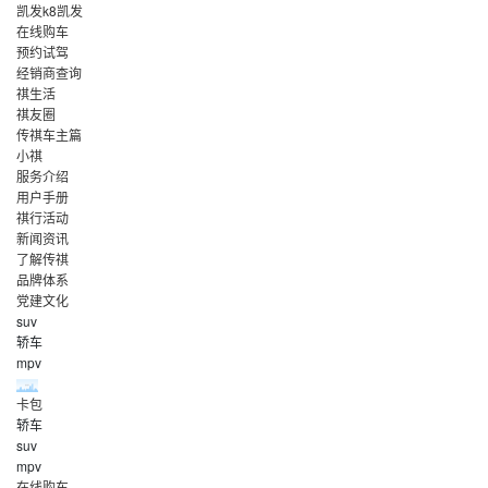
凯发k8凯发
在线购车
预约试驾
经销商查询
祺生活
祺友圈
传祺车主篇
小祺
服务介绍
用户手册
祺行活动
新闻资讯
了解传祺
品牌体系
党建文化
suv
轿车
mpv
卡包
轿车
suv
mpv
在线购车